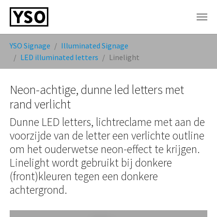
Skip to main content
You are here:
YSO Signage
Illuminated Signage
LED illuminated letters
Linelight
Neon-achtige, dunne led letters met
rand verlicht
Dunne LED letters, lichtreclame met aan de
voorzijde van de letter een verlichte outline
om het ouderwetse neon-effect te krijgen.
Linelight wordt gebruikt bij donkere
(front)kleuren tegen een donkere
achtergrond.