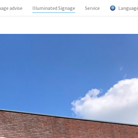
nage advise
Illuminated Signage
Service
Languag