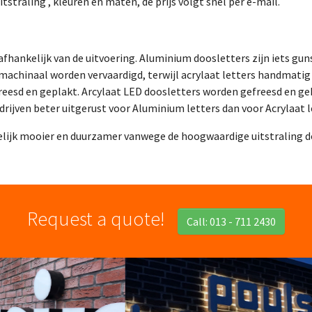
tstraling , kleuren en maten, de prijs volgt snel per e-mail.
 afhankelijk van de uitvoering. Aluminium doosletters zijn iets gu
achinaal worden vervaardigd, terwijl acrylaat letters handmati
reesd en geplakt. Arcylaat LED doosletters worden gefreesd en 
rijven beter uitgerust voor Aluminium letters dan voor Acrylaat l
delijk mooier en duurzamer vanwege de hoogwaardige uitstraling d
Request a quote!
Call: 013 - 711 2430