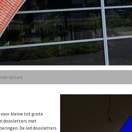
nel letters
 voor kleine tot grote
en doosletters met
voeringen. De led doosletters