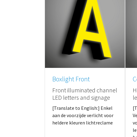
Boxlight Front
C
Front illuminated channel
H
LED letters and signage
l
[Translate to English:] Enkel
[T
aan de voorzijde verlicht voor
V
heldere kleuren lichtreclame
v
le