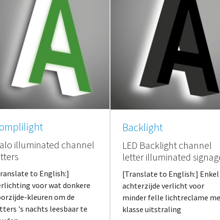
omplilight
Backlight
alo illuminated channel
LED Backlight channel
etters
letter illuminated signag
ranslate to English:]
[Translate to English:] Enkel
erlichting voor wat donkere
achterzijde verlicht voor
oorzijde-kleuren om de
minder felle lichtreclame m
tters 's nachts leesbaar te
klasse uitstraling