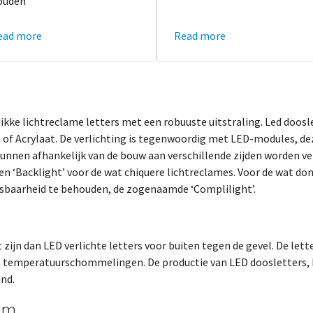
ouden
ead more
Read more
 dikke lichtreclame letters met een robuuste uitstraling. Led doos
of Acrylaat. De verlichting is tegenwoordig met LED-modules, de
kunnen afhankelijk van de bouw aan verschillende zijden worden ver
en ‘Backlight’ voor de wat chiquere lichtreclames. Voor de wat don
esbaarheid te behouden, de zogenaamde ‘Complilight’.
it zijn dan LED verlichte letters voor buiten tegen de gevel. De le
n temperatuurschommelingen. De productie van LED doosletters, 
and.
um