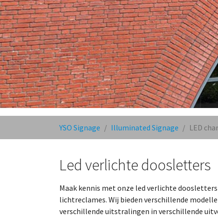
You are here:
YSO Signage
Illuminated Signage
LED chan
Led verlichte doosletters
Maak kennis met onze led verlichte doosletters
lichtreclames. Wij bieden verschillende modell
verschillende uitstralingen in verschillende uit