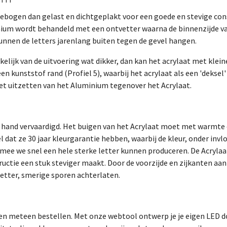
ogen dan gelast en dichtgeplakt voor een goede en stevige constr
ium wordt behandeld met een ontvetter waarna de binnenzijde van
kunnen de letters jarenlang buiten tegen de gevel hangen.
ankelijk van de uitvoering wat dikker, dan kan het acrylaat met kl
 kunststof rand (Profiel 5), waarbij het acrylaat als een 'deksel'
het uitzetten van het Aluminium tegenover het Acrylaat.
 hand vervaardigd. Het buigen van het Acrylaat moet met warmte 
dat ze 30 jaar kleurgarantie hebben, waarbij de kleur, onder invl
e we snel een hele sterke letter kunnen produceren. De Acrylaat
ructie een stuk steviger maakt. Door de voorzijde en zijkanten aan
etter, smerige sporen achterlaten.
en meteen bestellen. Met onze webtool ontwerp je je eigen LED d