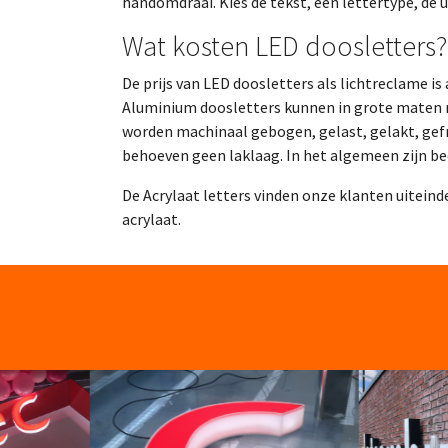
handomdraai. Kies de tekst, een lettertype, de ui
Wat kosten LED doosletters?
De prijs van LED doosletters als lichtreclame is
Aluminium doosletters kunnen in grote maten m
worden machinaal gebogen, gelast, gelakt, gef
behoeven geen laklaag. In het algemeen zijn bed
De Acrylaat letters vinden onze klanten uitein
acrylaat.