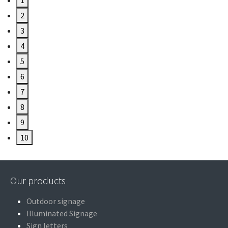
1
2
3
4
5
6
7
8
9
10
Our products
Outdoor signage
Illuminated Signage
Sign letters