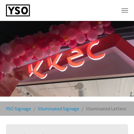
Skip to main content
You are here:
YSO Signage
Illuminated Signage
Illuminated Letters