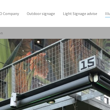
SO Company
Outdoor signage
Light Signage advise
Il
on