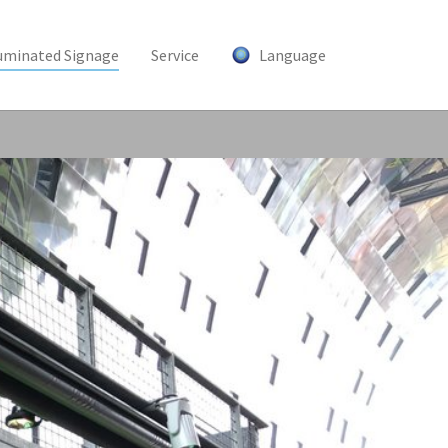
luminated Signage
Service
Language