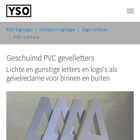
Skip to main content
You are here:
YSO Signage
Outdoor signage
Sign letters
PVC-Letters
Geschuimd PVC gevelletters
Lichte en gunstige letters en logo's als
gevelreclame voor binnen en buiten